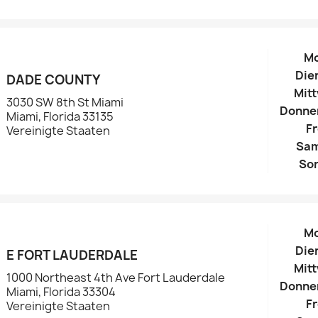
M
Die
DADE COUNTY
Mit
3030 SW 8th St Miami
Donne
Miami, Florida 33135
Fr
Vereinigte Staaten
Sa
So
M
Die
E FORT LAUDERDALE
Mit
1000 Northeast 4th Ave Fort Lauderdale
Donne
Miami, Florida 33304
Fr
Vereinigte Staaten