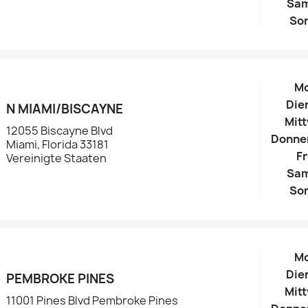
Sa
So
M
Die
N MIAMI/BISCAYNE
Mit
12055 Biscayne Blvd
Donne
Miami, Florida 33181
Fr
Vereinigte Staaten
Sa
So
M
Die
PEMBROKE PINES
Mit
11001 Pines Blvd Pembroke Pines