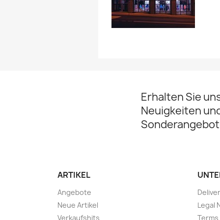
Erhalten Sie un
Neuigkeiten un
Sonderangebot
ARTIKEL
UNTE
Angebote
Delive
Neue Artikel
Legal 
Verkaufshits
Terms 