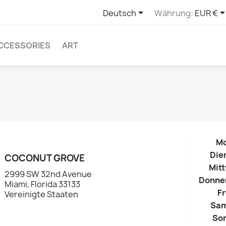

Deutsch
Währung:
EUR €
CCESSORIES
ART
M
Die
COCONUT GROVE
Mit
2999 SW 32nd Avenue
Donne
Miami, Florida 33133
Fr
Vereinigte Staaten
Sa
So