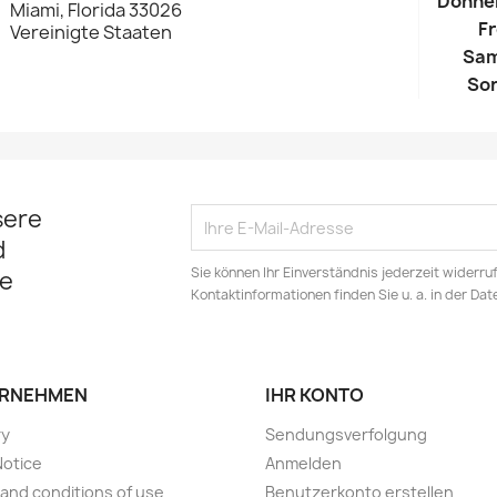
Donne
Miami, Florida 33026
Fr
Vereinigte Staaten
Sa
So
sere
d
Sie können Ihr Einverständnis jederzeit widerru
e
Kontaktinformationen finden Sie u. a. in der Da
RNEHMEN
IHR KONTO
ry
Sendungsverfolgung
Notice
Anmelden
and conditions of use
Benutzerkonto erstellen